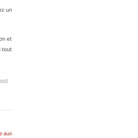
ez un
on et
 tout
post
e aux