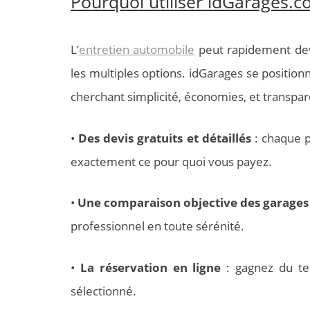
Pourquoi utiliser idGarages.c
L’
entretien automobile
peut rapidement deven
les multiples options. idGarages se positio
cherchant simplicité, économies, et transpare
•
Des devis gratuits et détaillés
: chaque p
exactement ce pour quoi vous payez.
•
Une comparaison objective des garages
professionnel en toute sérénité.
•
La réservation en ligne
: gagnez du te
sélectionné.