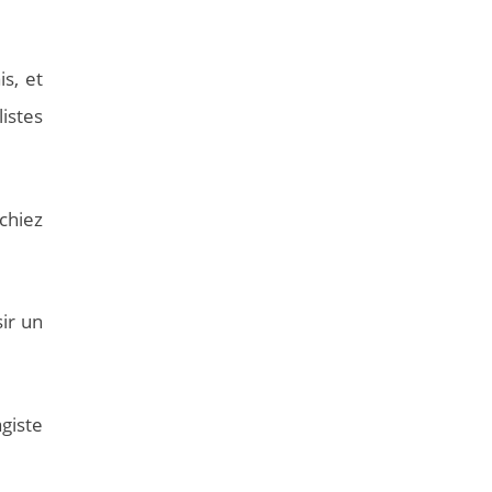
s, et
istes
chiez
sir un
giste