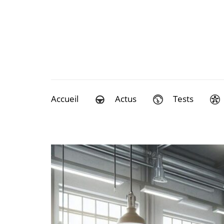
Aller
au
contenu
(Pressez
Entrée)
Accueil
Actus
Tests