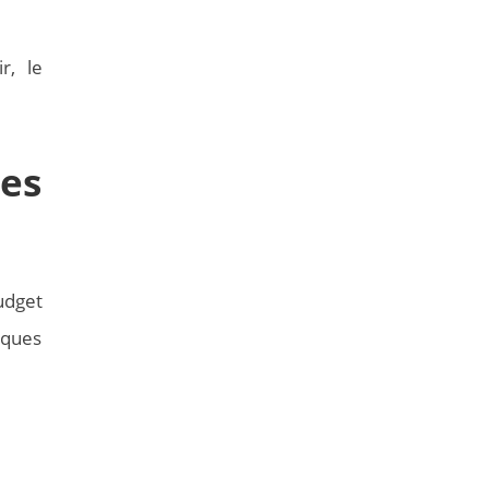
r, le
les
udget
lques