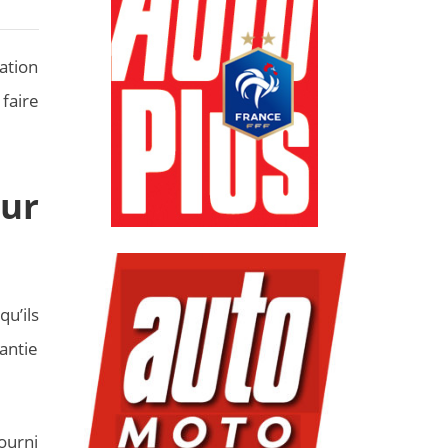
ation
faire
our
u’ils
antie
ourni