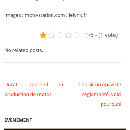
Images : moto-station.com ; lelynx.fr
1/5 - (1 vote)
No related posts.
Ducati reprend la
Choisir un épaviste
Navigation
production de motos
réglementé, voici
de
pourquoi
l’article
EVENEMENT