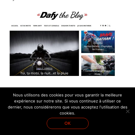
Les articles du blog concernant l’actualité de la
Nous utilisons des cookies pour vous garantir la meilleure
expérience sur notre site. Si vous continuez à utiliser ce
moto en général (championnat de France,
dernier, nous considérerons que vous acceptez l'utilisation des
informations insolite, conseils d’entretien…). Le site
cookies.
en profite d’ailleurs pour réaliser un pont avec son
OK
site e-commerce, en faisant des liens de manière