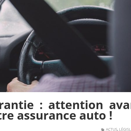
rantie : attention ava
tre assurance auto !
ACTUS
,
LÉGIS