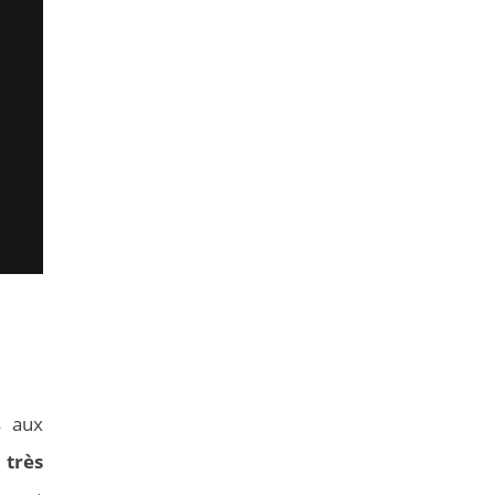
s aux
 très