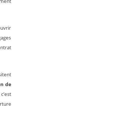
ement
ouvrir
gages
ntrat
itent
on de
 c’est
rture