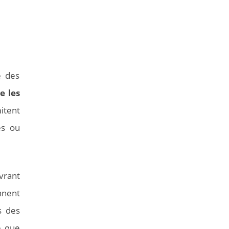
e des
re les
itent
es ou
vrant
nnent
s des
e que