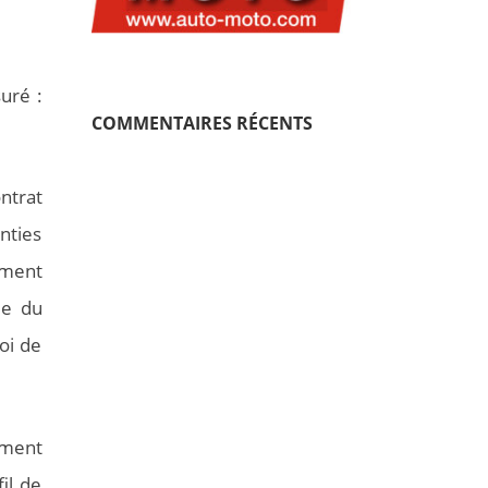
uré :
COMMENTAIRES RÉCENTS
ntrat
nties
ement
ie du
voi de
ement
il de