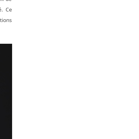
é. Ce
tions