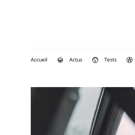
Aller
au
contenu
(Pressez
Entrée)
Accueil
Actus
Tests