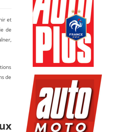
nir et
ie de
aîner,
itions
ns de
eux