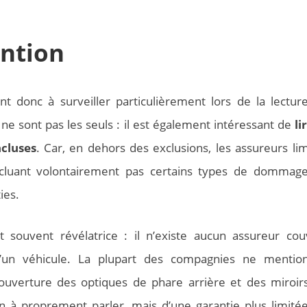
ention
t donc à surveiller particulièrement lors de la lectur
ne sont pas les seuls : il est également intéressant de
li
ncluses
. Car, en dehors des exclusions, les assureurs lim
incluant volontairement pas certains types de dommag
ies.
st souvent révélatrice : il n’existe aucun assureur cou
s d’un véhicule. La plupart des compagnies ne mentio
ouverture des optiques de phare arrière et des miroir
ion à proprement parler, mais d’une garantie plus limité