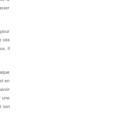
asser
 pour
e site
x. Il
chaque
et en
savoir
r une
t son