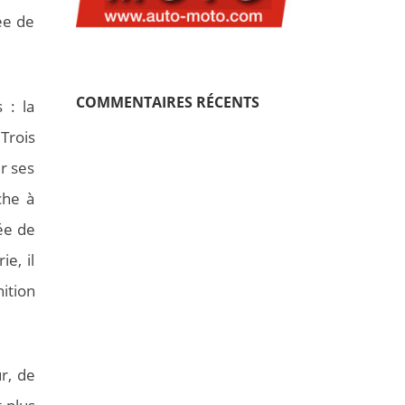
ée de
COMMENTAIRES RÉCENTS
 : la
Trois
r ses
che à
rée de
e, il
ition
r, de