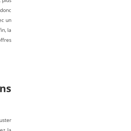
 plus
 donc
ec un
n, la
ffres
ns
uster
ez la