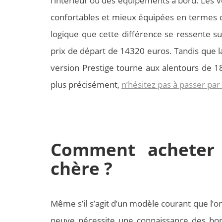
l’intérieur ou des équipements à bord. Les v
confortables et mieux équipées en termes de 
logique que cette différence se ressente su
prix de départ de 14320 euros. Tandis que la
version Prestige tourne aux alentours de 18
plus précisément,
n’hésitez pas à passer pa
Comment acheter
chère ?
Même s’il s’agit d’un modèle courant que l’o
neuve nécessite une connaissance des bon