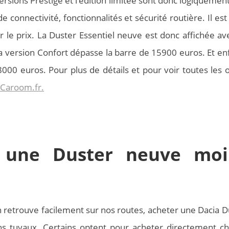
ersions Prestige et l’édition limitée sont donc logiquement
connectivité, fonctionnalités et sécurité routière. Il est
r le prix. La Duster Essentiel neuve est donc affichée av
 version Confort dépasse la barre de 15900 euros. Et enfi
000 euros. Pour plus de détails et pour voir toutes les o
r Caroom.fr.
 une Duster neuve moi
n retrouve facilement sur nos routes, acheter une Dacia D
s tuyaux. Certains optent pour acheter directement ch