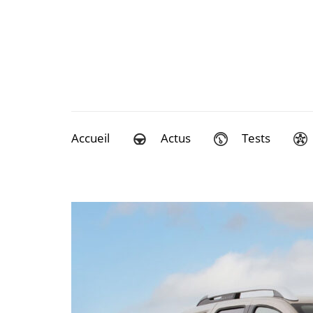
Aller
au
contenu
(Pressez
Entrée)
Accueil
Actus
Tests