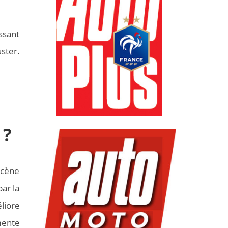
ssant
ster.
 ?
scène
ar la
liore
mente