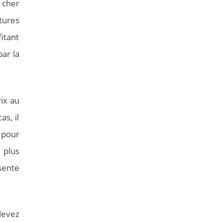
 cher
tures
itant
ar la
ix au
as, il
 pour
 plus
ésente
devez