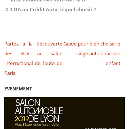
LOA ou Crédit Auto, lequel choisir ?
Partez à la découverte
Guide pour bien choisir le
Navigation
des SUV au salon
siège auto pour son
de
international de l’auto de
enfant
Paris
l’article
EVENEMENT